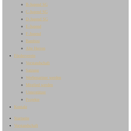
B-Jugend SG
C-Jugend SG
D-Jugend SG
E-Jugend
F-Jugend
Bambini
Alte Herren
Förderverein
Vorstandschaft
Satzung
Werbepartner werden
Mitglied werden
Unterstützer
Projekte
Kontakt
Startseite
Vorstandschaft