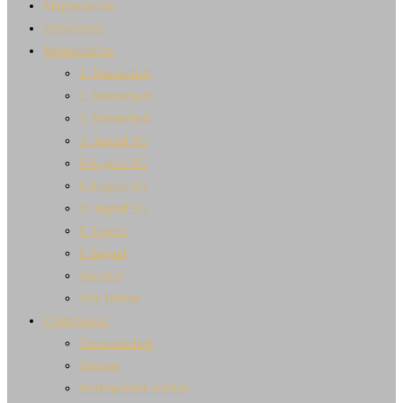
Mitgliedschaft
Historisches
Mannschaften
1. Mannschaft
2. Mannschaft
3. Mannschaft
A-Jugend SG
B-Jugend SG
C-Jugend SG
D-Jugend SG
E-Jugend
F-Jugend
Bambini
Alte Herren
Förderverein
Vorstandschaft
Satzung
Werbepartner werden