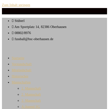
Zum Inhalt springen
Stüberl
Am Sportplatz 14, 82386 Oberhausen
08802/8976
fussball@bsc-oberhausen.de
Startseite
Vorstandschaft
Mitgliedschaft
Historisches
Mannschaften
1. Mannschaft
2. Mannschaft
3. Mannschaft
A-Jugend SG