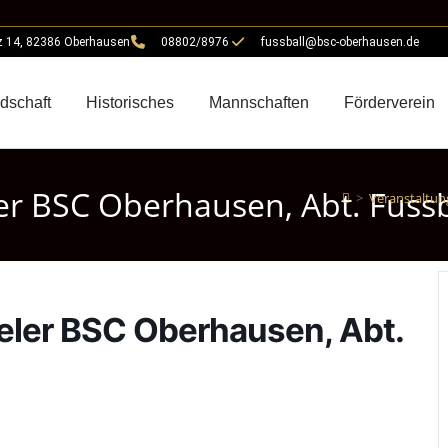
z 14, 82386 Oberhausen
08802/8976
fussball@bsc-oberhausen.de
edschaft
Historisches
Mannschaften
Förderverein
er BSC Oberhausen, Abt. Fussb
>
Veranstaltun
eler BSC Oberhausen, Abt.