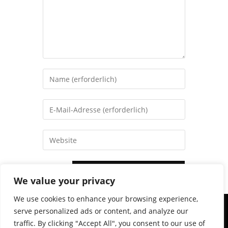
We value your privacy
We use cookies to enhance your browsing experience,
serve personalized ads or content, and analyze our
© 2026. BSC Oberhausen, Fußballförderverein Schwarz-Weiß.
traffic. By clicking "Accept All", you consent to our use of
Alle Rechte vorbehalten | Konzipiert und erstellt von
EchtlerWeb