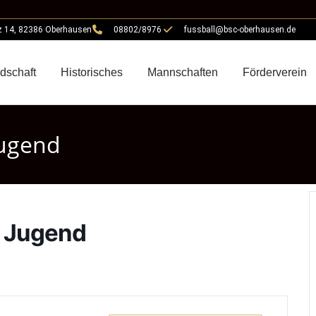
z 14, 82386 Oberhausen
08802/8976
fussball@bsc-oberhausen.de
edschaft
Historisches
Mannschaften
Förderverein
Jugend
l Jugend