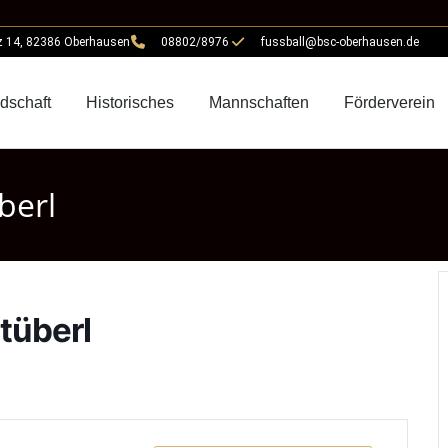
z 14, 82386 Oberhausen
08802/8976
fussball@bsc-oberhausen.de
edschaft
Historisches
Mannschaften
Förderverein
berl
tüberl