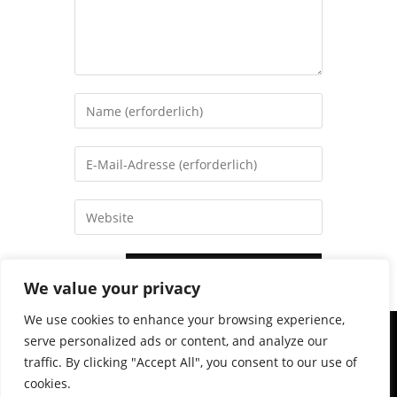
We value your privacy
We use cookies to enhance your browsing experience,
serve personalized ads or content, and analyze our
© 2026. BSC Oberhausen, Fußballförderverein Schwarz-Weiß.
traffic. By clicking "Accept All", you consent to our use of
Alle Rechte vorbehalten | Konzipiert und erstellt von
EchtlerWeb
cookies.